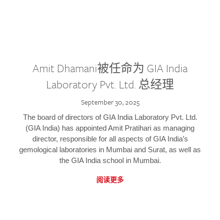
Amit Dhamani被任命为 GIA India
Laboratory Pvt. Ltd. 总经理
September 30, 2025
The board of directors of GIA India Laboratory Pvt. Ltd.
(GIA India) has appointed Amit Pratihari as managing
director, responsible for all aspects of GIA India’s
gemological laboratories in Mumbai and Surat, as well as
the GIA India school in Mumbai.
阅读更多