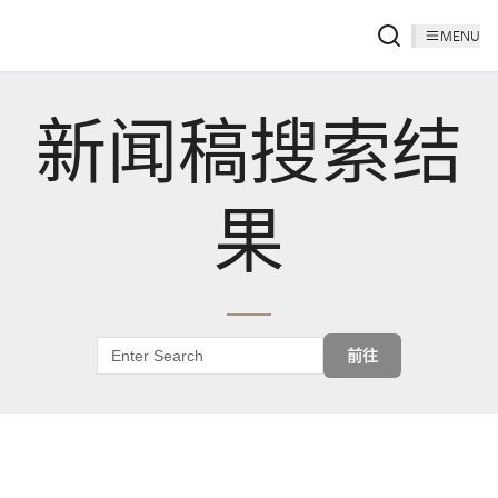
MENU
新闻稿搜索结
果
前往