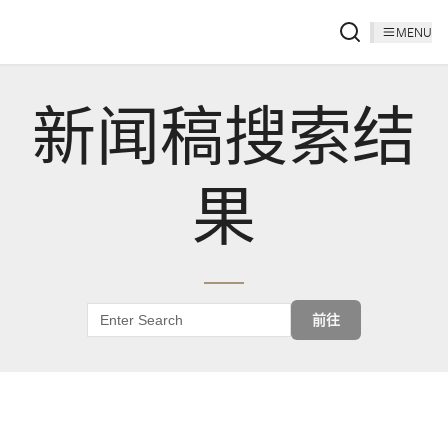
MENU
新闻稿搜索结
果
前往