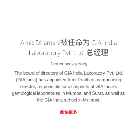
Amit Dhamani被任命为 GIA India
Laboratory Pvt. Ltd. 总经理
September 30, 2025
The board of directors of GIA India Laboratory Pvt. Ltd.
(GIA India) has appointed Amit Pratihari as managing
director, responsible for all aspects of GIA India’s
gemological laboratories in Mumbai and Surat, as well as
the GIA India school in Mumbai.
阅读更多