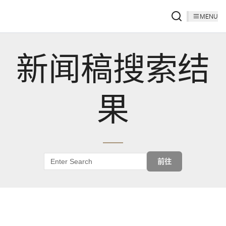
MENU
新闻稿搜索结
果
前往