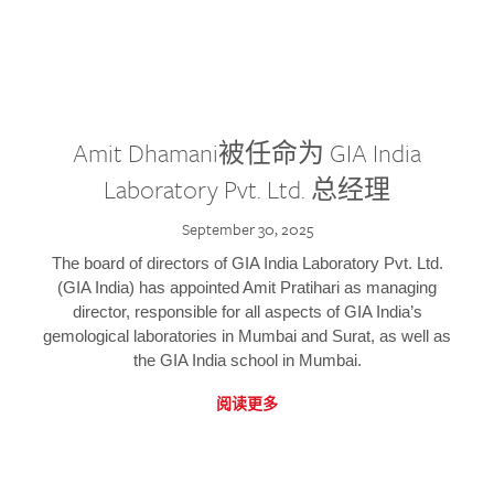
Amit Dhamani被任命为 GIA India
Laboratory Pvt. Ltd. 总经理
September 30, 2025
The board of directors of GIA India Laboratory Pvt. Ltd.
(GIA India) has appointed Amit Pratihari as managing
director, responsible for all aspects of GIA India’s
gemological laboratories in Mumbai and Surat, as well as
the GIA India school in Mumbai.
阅读更多