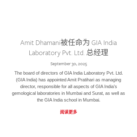
Amit Dhamani被任命为 GIA India
Laboratory Pvt. Ltd. 总经理
September 30, 2025
The board of directors of GIA India Laboratory Pvt. Ltd.
(GIA India) has appointed Amit Pratihari as managing
director, responsible for all aspects of GIA India’s
gemological laboratories in Mumbai and Surat, as well as
the GIA India school in Mumbai.
阅读更多