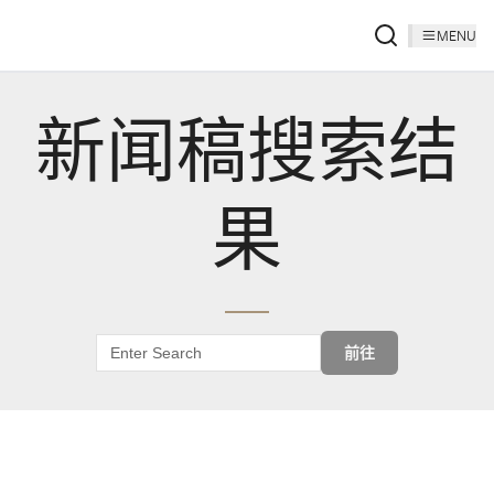
MENU
新闻稿搜索结
果
前往