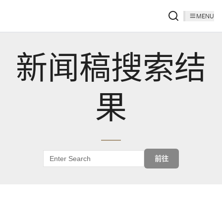
MENU
新闻稿搜索结
果
前往