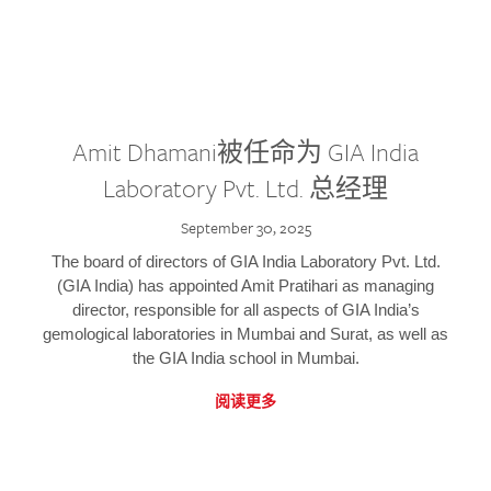
Amit Dhamani被任命为 GIA India
Laboratory Pvt. Ltd. 总经理
September 30, 2025
The board of directors of GIA India Laboratory Pvt. Ltd.
(GIA India) has appointed Amit Pratihari as managing
director, responsible for all aspects of GIA India’s
gemological laboratories in Mumbai and Surat, as well as
the GIA India school in Mumbai.
阅读更多