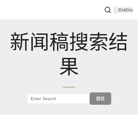
MENU
新闻稿搜索结
果
前往