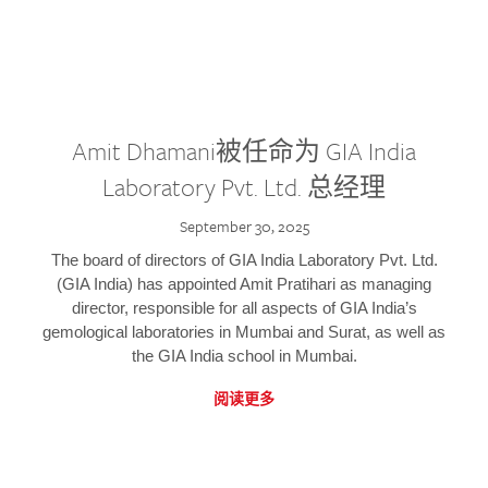
Amit Dhamani被任命为 GIA India
Laboratory Pvt. Ltd. 总经理
September 30, 2025
The board of directors of GIA India Laboratory Pvt. Ltd.
(GIA India) has appointed Amit Pratihari as managing
director, responsible for all aspects of GIA India’s
gemological laboratories in Mumbai and Surat, as well as
the GIA India school in Mumbai.
阅读更多