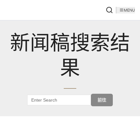
MENU
新闻稿搜索结
果
前往