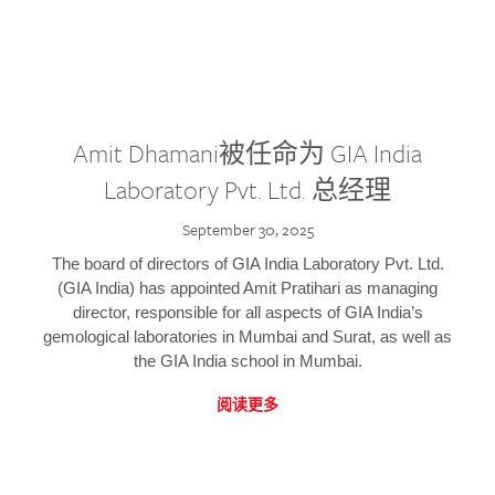
Amit Dhamani被任命为 GIA India
Laboratory Pvt. Ltd. 总经理
September 30, 2025
The board of directors of GIA India Laboratory Pvt. Ltd.
(GIA India) has appointed Amit Pratihari as managing
director, responsible for all aspects of GIA India’s
gemological laboratories in Mumbai and Surat, as well as
the GIA India school in Mumbai.
阅读更多