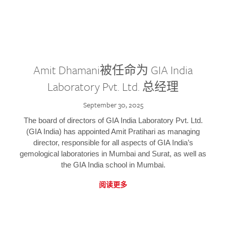
Amit Dhamani被任命为 GIA India
Laboratory Pvt. Ltd. 总经理
September 30, 2025
The board of directors of GIA India Laboratory Pvt. Ltd.
(GIA India) has appointed Amit Pratihari as managing
director, responsible for all aspects of GIA India’s
gemological laboratories in Mumbai and Surat, as well as
the GIA India school in Mumbai.
阅读更多