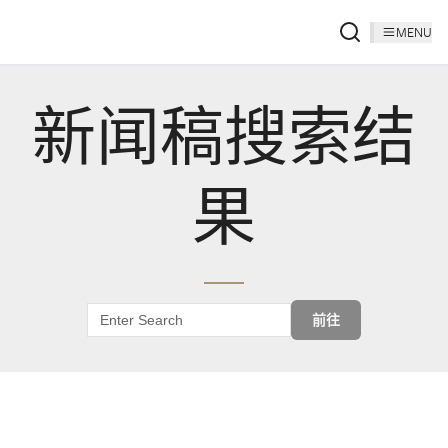
MENU
新闻稿搜索结
果
前往