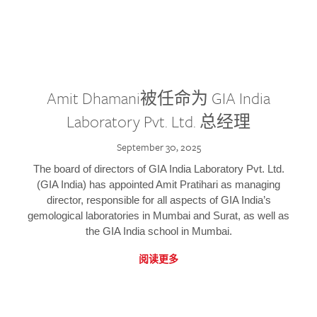
Amit Dhamani被任命为 GIA India
Laboratory Pvt. Ltd. 总经理
September 30, 2025
The board of directors of GIA India Laboratory Pvt. Ltd.
(GIA India) has appointed Amit Pratihari as managing
director, responsible for all aspects of GIA India’s
gemological laboratories in Mumbai and Surat, as well as
the GIA India school in Mumbai.
阅读更多