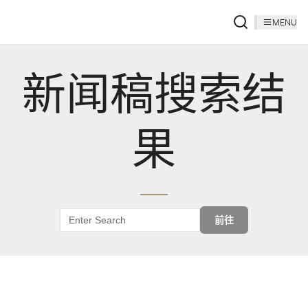
MENU
新闻稿搜索结
果
前往