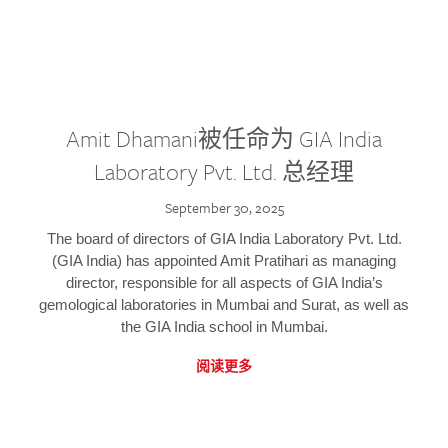
Amit Dhamani被任命为 GIA India
Laboratory Pvt. Ltd. 总经理
September 30, 2025
The board of directors of GIA India Laboratory Pvt. Ltd.
(GIA India) has appointed Amit Pratihari as managing
director, responsible for all aspects of GIA India’s
gemological laboratories in Mumbai and Surat, as well as
the GIA India school in Mumbai.
阅读更多