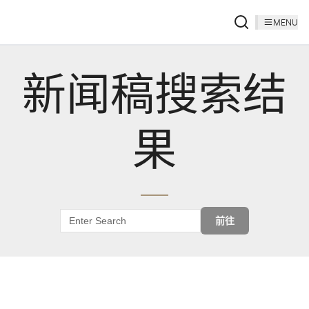
MENU
新闻稿搜索结
果
前往