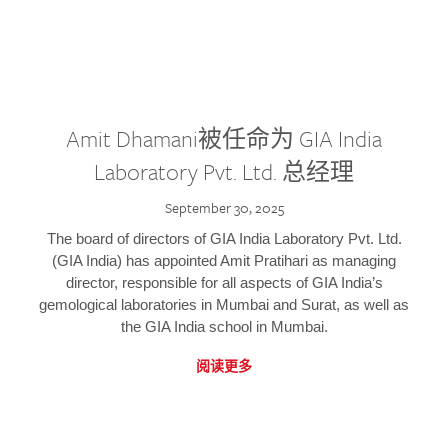
Amit Dhamani被任命为 GIA India
Laboratory Pvt. Ltd. 总经理
September 30, 2025
The board of directors of GIA India Laboratory Pvt. Ltd.
(GIA India) has appointed Amit Pratihari as managing
director, responsible for all aspects of GIA India’s
gemological laboratories in Mumbai and Surat, as well as
the GIA India school in Mumbai.
阅读更多