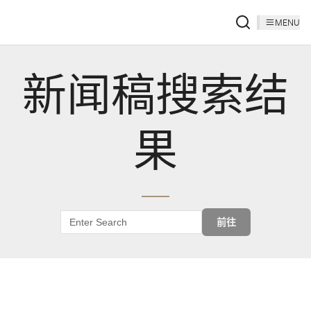
MENU
新闻稿搜索结
果
前往