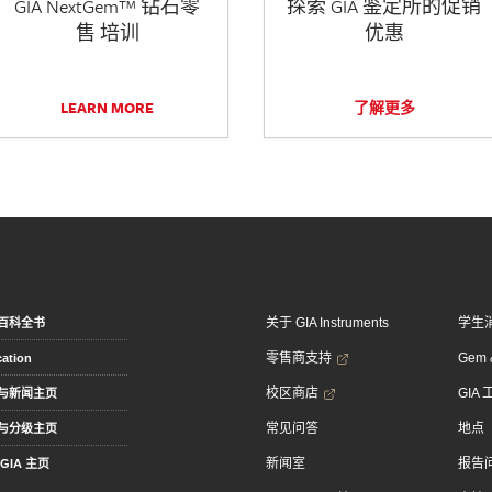
GIA NextGem™ 钻石零
探索 GIA 鉴定所的促销
售 培训
优惠
LEARN MORE
了解更多
关于 GIA Instruments
学生
百科全书
零售商支持
Gem &
ation
校区商店
GIA
与新闻主页
常见问答
地点
与分级主页
新闻室
报告
GIA 主页