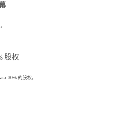
开幕
生。
% 股权
cr 30% 的股权。