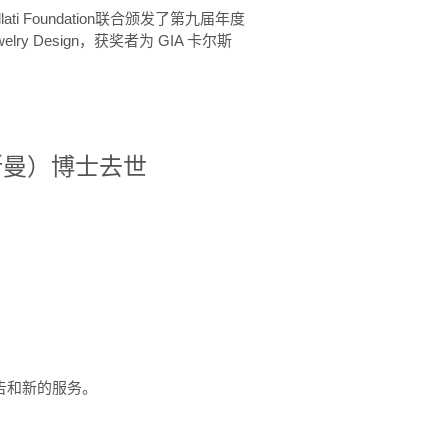
ellati Foundation联合颁发了第九届年度
 in Jewelry Design，获奖者为 GIA 卡尔斯
治·罗斯曼）博士去世
定报告和新的服务。