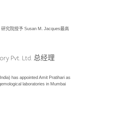
授予 Susan M. Jacques最高
ory Pvt. Ltd. 总经理
India) has appointed Amit Pratihari as
 gemological laboratories in Mumbai