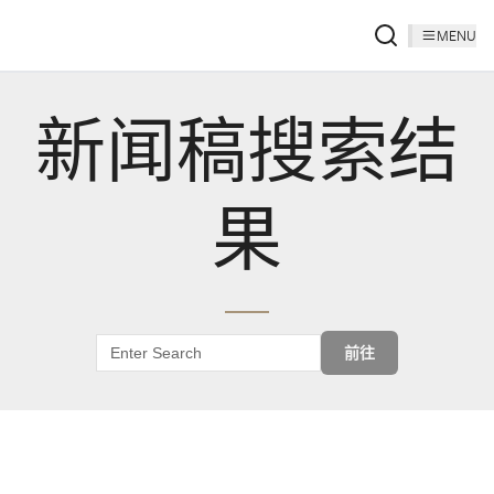
MENU
新闻稿搜索结
果
前往