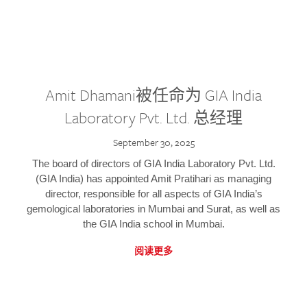
Amit Dhamani被任命为 GIA India
Laboratory Pvt. Ltd. 总经理
September 30, 2025
The board of directors of GIA India Laboratory Pvt. Ltd.
(GIA India) has appointed Amit Pratihari as managing
director, responsible for all aspects of GIA India’s
gemological laboratories in Mumbai and Surat, as well as
the GIA India school in Mumbai.
阅读更多