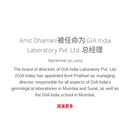
Amit Dhamani被任命为 GIA India
Laboratory Pvt. Ltd. 总经理
September 30, 2025
The board of directors of GIA India Laboratory Pvt. Ltd.
(GIA India) has appointed Amit Pratihari as managing
director, responsible for all aspects of GIA India’s
gemological laboratories in Mumbai and Surat, as well as
the GIA India school in Mumbai.
阅读更多