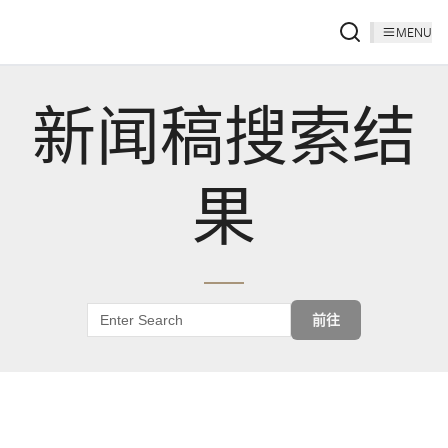
MENU
新闻稿搜索结
果
前往