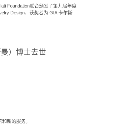
ellati Foundation联合颁发了第九届年度
 in Jewelry Design，获奖者为 GIA 卡尔斯
治·罗斯曼）博士去世
定报告和新的服务。