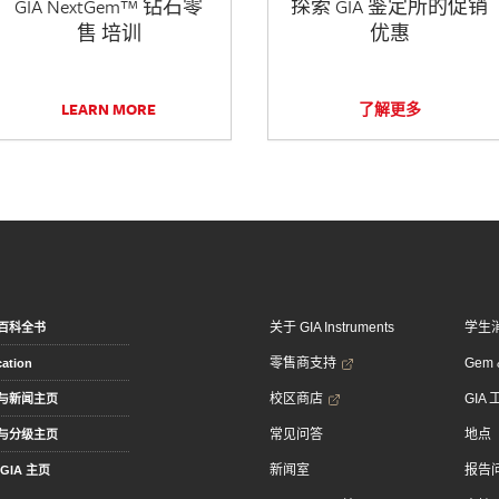
GIA NextGem™ 钻石零
探索 GIA 鉴定所的促销
售 培训
优惠
LEARN MORE
了解更多
关于 GIA Instruments
学生
百科全书
零售商支持
Gem &
ation
校区商店
GIA
与新闻主页
常见问答
地点
与分级主页
新闻室
报告
GIA 主页