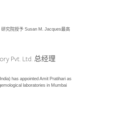
授予 Susan M. Jacques最高
ory Pvt. Ltd. 总经理
India) has appointed Amit Pratihari as
 gemological laboratories in Mumbai