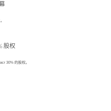
开幕
生。
% 股权
cr 30% 的股权。