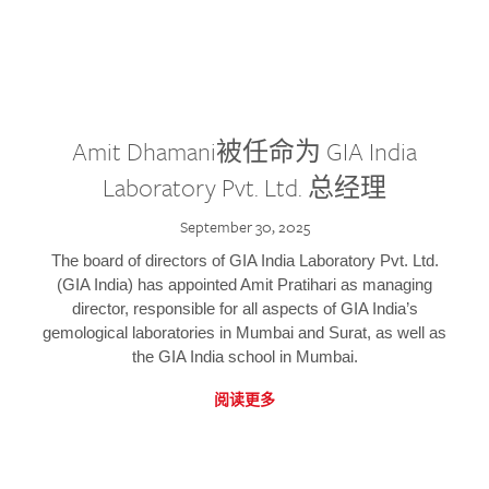
Amit Dhamani被任命为 GIA India
Laboratory Pvt. Ltd. 总经理
September 30, 2025
The board of directors of GIA India Laboratory Pvt. Ltd.
(GIA India) has appointed Amit Pratihari as managing
director, responsible for all aspects of GIA India’s
gemological laboratories in Mumbai and Surat, as well as
the GIA India school in Mumbai.
阅读更多