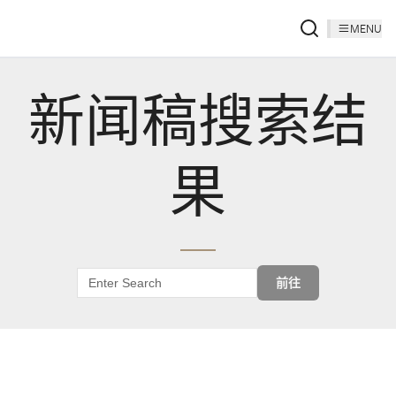
MENU
新闻稿搜索结
果
前往