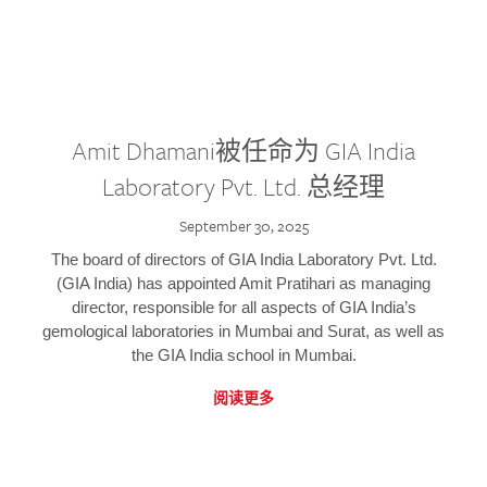
Amit Dhamani被任命为 GIA India
Laboratory Pvt. Ltd. 总经理
September 30, 2025
The board of directors of GIA India Laboratory Pvt. Ltd.
(GIA India) has appointed Amit Pratihari as managing
director, responsible for all aspects of GIA India’s
gemological laboratories in Mumbai and Surat, as well as
the GIA India school in Mumbai.
阅读更多