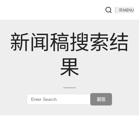
MENU
新闻稿搜索结
果
前往