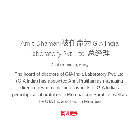
Amit Dhamani被任命为 GIA India
Laboratory Pvt. Ltd. 总经理
September 30, 2025
The board of directors of GIA India Laboratory Pvt. Ltd.
(GIA India) has appointed Amit Pratihari as managing
director, responsible for all aspects of GIA India’s
gemological laboratories in Mumbai and Surat, as well as
the GIA India school in Mumbai.
阅读更多