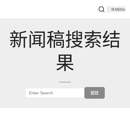
MENU
新闻稿搜索结
果
前往