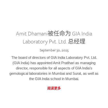
Amit Dhamani被任命为 GIA India
Laboratory Pvt. Ltd. 总经理
September 30, 2025
The board of directors of GIA India Laboratory Pvt. Ltd.
(GIA India) has appointed Amit Pratihari as managing
director, responsible for all aspects of GIA India’s
gemological laboratories in Mumbai and Surat, as well as
the GIA India school in Mumbai.
阅读更多