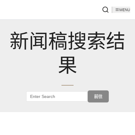
MENU
新闻稿搜索结
果
前往