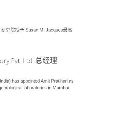
授予 Susan M. Jacques最高
ory Pvt. Ltd. 总经理
India) has appointed Amit Pratihari as
 gemological laboratories in Mumbai