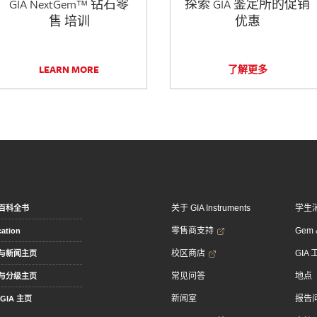
GIA NextGem™ 钻石零
探索 GIA 鉴定所的促销
售 培训
优惠
LEARN MORE
了解更多
关于 GIA Instruments
学生
百科全书
零售商支持
Gem &
ation
校区商店
GIA
与新闻主页
常见问答
地点
与分级主页
新闻室
报告
GIA 主页