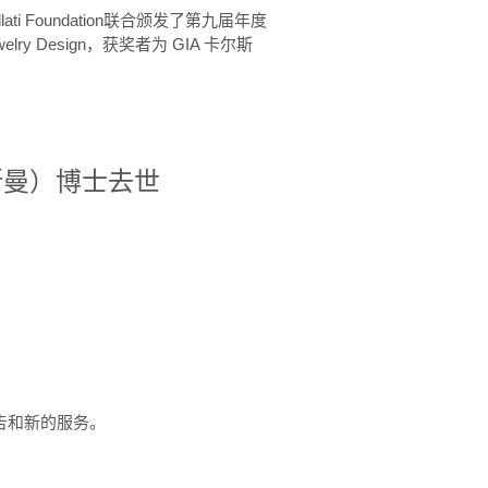
ellati Foundation联合颁发了第九届年度
 in Jewelry Design，获奖者为 GIA 卡尔斯
治·罗斯曼）博士去世
定报告和新的服务。