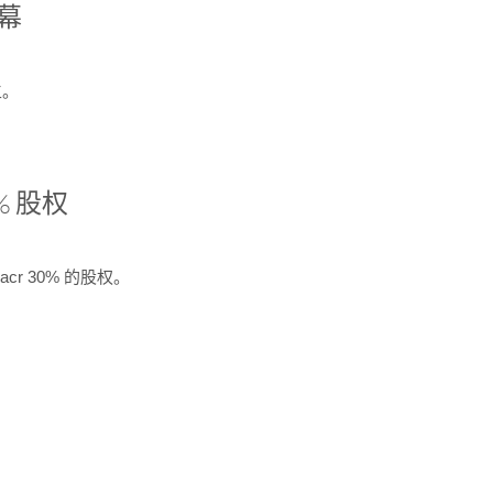
开幕
生。
% 股权
cr 30% 的股权。