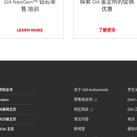
GIA NextGem™ 钻石零
探索 GIA 鉴定所的促销
售 培训
优惠
LEARN MORE
了解更多
关于 GIA Instruments
学生
百科全书
零售商支持
Gem &
ation
校区商店
GIA
与新闻主页
常见问答
地点
与分级主页
新闻室
报告
GIA 主页