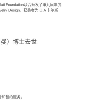
ellati Foundation联合颁发了第九届年度
 in Jewelry Design，获奖者为 GIA 卡尔斯
治·罗斯曼）博士去世
定报告和新的服务。