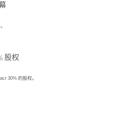
开幕
生。
% 股权
cr 30% 的股权。