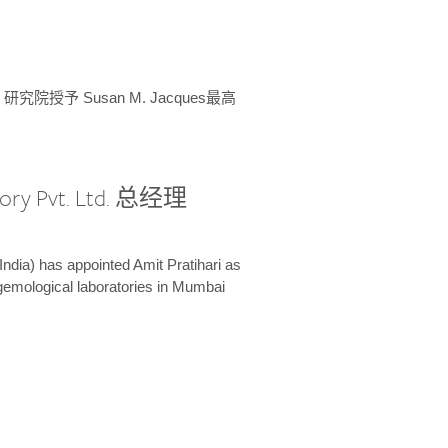
授予 Susan M. Jacques最高
ory Pvt. Ltd. 总经理
India) has appointed Amit Pratihari as
 gemological laboratories in Mumbai