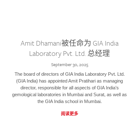
Amit Dhamani被任命为 GIA India
Laboratory Pvt. Ltd. 总经理
September 30, 2025
The board of directors of GIA India Laboratory Pvt. Ltd.
(GIA India) has appointed Amit Pratihari as managing
director, responsible for all aspects of GIA India’s
gemological laboratories in Mumbai and Surat, as well as
the GIA India school in Mumbai.
阅读更多