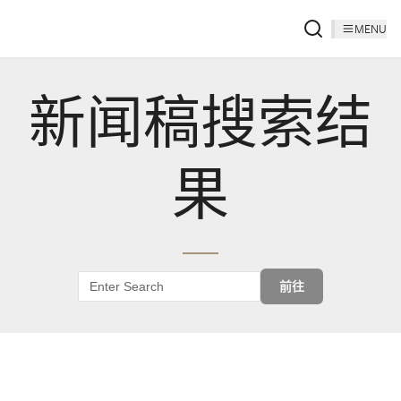
MENU
新闻稿搜索结
果
前往