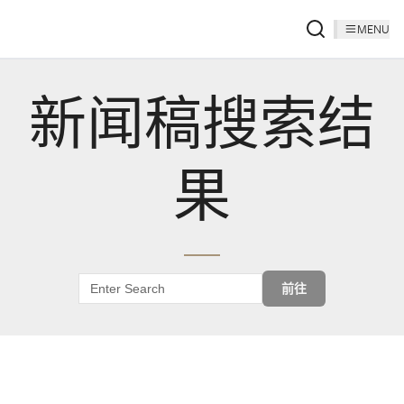
MENU
新闻稿搜索结
果
前往