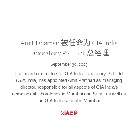
Amit Dhamani被任命为 GIA India
Laboratory Pvt. Ltd. 总经理
September 30, 2025
The board of directors of GIA India Laboratory Pvt. Ltd.
(GIA India) has appointed Amit Pratihari as managing
director, responsible for all aspects of GIA India’s
gemological laboratories in Mumbai and Surat, as well as
the GIA India school in Mumbai.
阅读更多