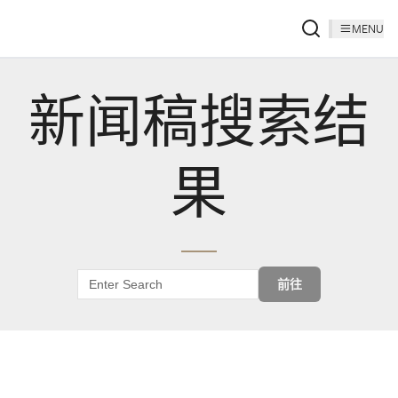
MENU
新闻稿搜索结
果
前往