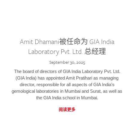
Amit Dhamani被任命为 GIA India
Laboratory Pvt. Ltd. 总经理
September 30, 2025
The board of directors of GIA India Laboratory Pvt. Ltd.
(GIA India) has appointed Amit Pratihari as managing
director, responsible for all aspects of GIA India’s
gemological laboratories in Mumbai and Surat, as well as
the GIA India school in Mumbai.
阅读更多