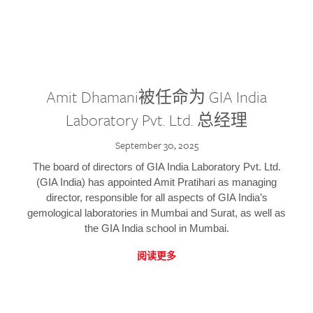
Amit Dhamani被任命为 GIA India
Laboratory Pvt. Ltd. 总经理
September 30, 2025
The board of directors of GIA India Laboratory Pvt. Ltd.
(GIA India) has appointed Amit Pratihari as managing
director, responsible for all aspects of GIA India’s
gemological laboratories in Mumbai and Surat, as well as
the GIA India school in Mumbai.
阅读更多