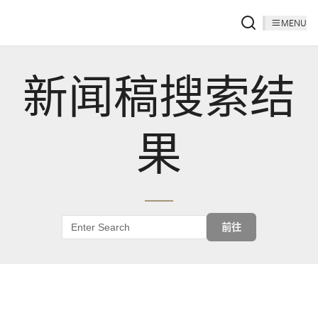
MENU
新闻稿搜索结
果
前往