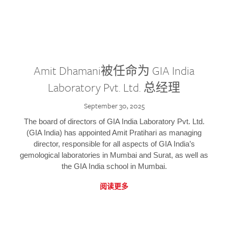
Amit Dhamani被任命为 GIA India
Laboratory Pvt. Ltd. 总经理
September 30, 2025
The board of directors of GIA India Laboratory Pvt. Ltd.
(GIA India) has appointed Amit Pratihari as managing
director, responsible for all aspects of GIA India’s
gemological laboratories in Mumbai and Surat, as well as
the GIA India school in Mumbai.
阅读更多