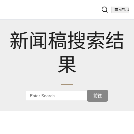
MENU
新闻稿搜索结
果
前往