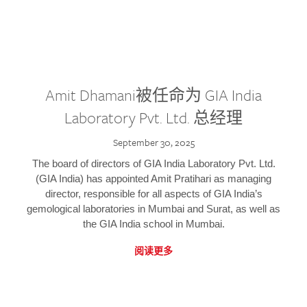
Amit Dhamani被任命为 GIA India
Laboratory Pvt. Ltd. 总经理
September 30, 2025
The board of directors of GIA India Laboratory Pvt. Ltd.
(GIA India) has appointed Amit Pratihari as managing
director, responsible for all aspects of GIA India’s
gemological laboratories in Mumbai and Surat, as well as
the GIA India school in Mumbai.
阅读更多