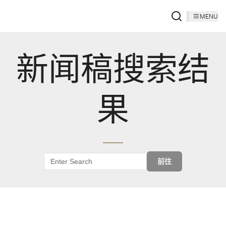
MENU
新闻稿搜索结
果
前往