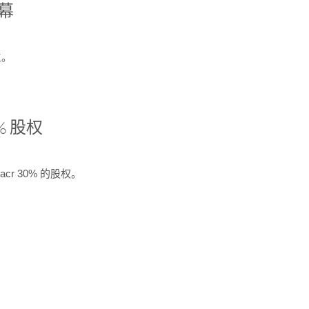
开幕
生。
% 股权
cr 30% 的股权。