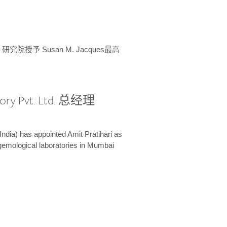
授予 Susan M. Jacques最高
ory Pvt. Ltd. 总经理
India) has appointed Amit Pratihari as
 gemological laboratories in Mumbai