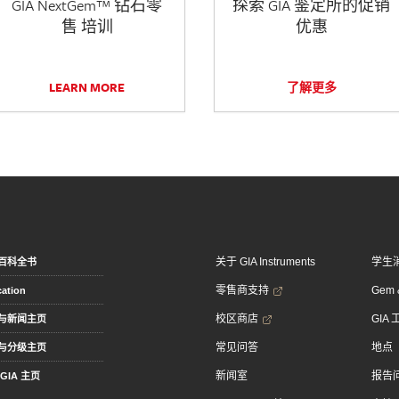
GIA NextGem™ 钻石零
探索 GIA 鉴定所的促销
售 培训
优惠
LEARN MORE
了解更多
关于 GIA Instruments
学生
百科全书
零售商支持
Gem &
ation
校区商店
GIA
与新闻主页
常见问答
地点
与分级主页
新闻室
报告
GIA 主页