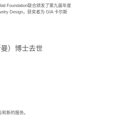
ellati Foundation联合颁发了第九届年度
 in Jewelry Design，获奖者为 GIA 卡尔斯
治·罗斯曼）博士去世
定报告和新的服务。