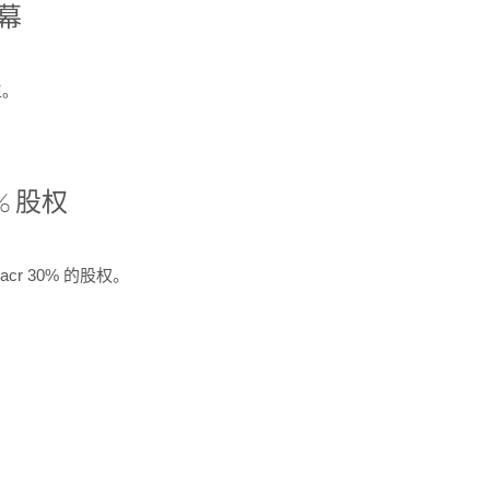
开幕
生。
% 股权
cr 30% 的股权。