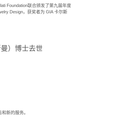
ellati Foundation联合颁发了第九届年度
 in Jewelry Design，获奖者为 GIA 卡尔斯
治·罗斯曼）博士去世
定报告和新的服务。