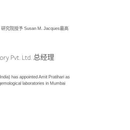
授予 Susan M. Jacques最高
ory Pvt. Ltd. 总经理
India) has appointed Amit Pratihari as
 gemological laboratories in Mumbai