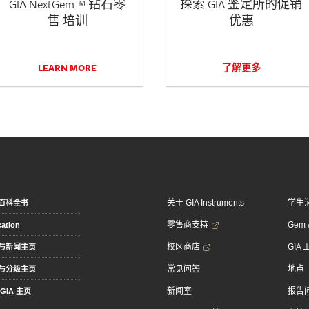
GIA NextGem™ 钻石零
探索 GIA 鉴定所的促销
售 培训
优惠
LEARN MORE
了解更多
关于 GIA Instruments
学生
百科全书
零售商支持
Gem &
ation
校区商店
GIA
与新闻主页
常见问答
地点
与分级主页
新闻室
报告
GIA 主页