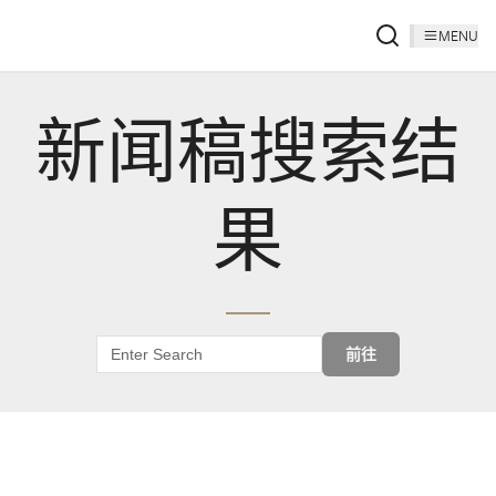
MENU
新闻稿搜索结
果
前往