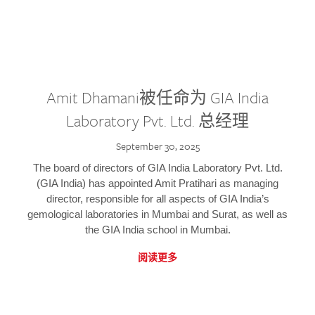
Amit Dhamani被任命为 GIA India
Laboratory Pvt. Ltd. 总经理
September 30, 2025
The board of directors of GIA India Laboratory Pvt. Ltd.
(GIA India) has appointed Amit Pratihari as managing
director, responsible for all aspects of GIA India’s
gemological laboratories in Mumbai and Surat, as well as
the GIA India school in Mumbai.
阅读更多