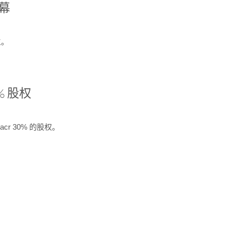
开幕
生。
% 股权
cr 30% 的股权。