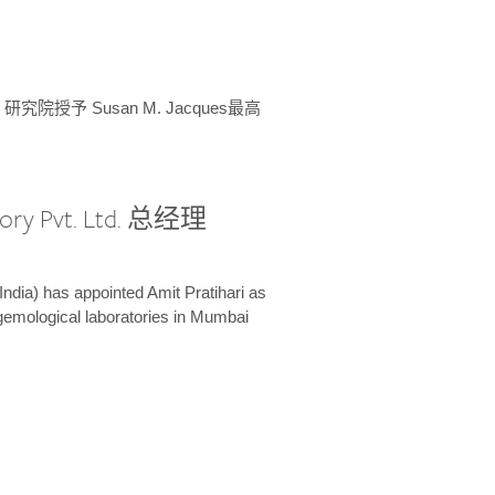
授予 Susan M. Jacques最高
ory Pvt. Ltd. 总经理
India) has appointed Amit Pratihari as
 gemological laboratories in Mumbai