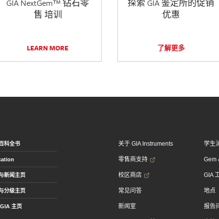
GIA NextGem™ 钻石零
探索 GIA 鉴定所的促销
售 培训
优惠
LEARN MORE
了解更多
关于 GIA Instruments
学生
百科全书
零售商支持
Gem &
ation
校区商店
GIA
与新闻主页
常见问答
地点
与分级主页
新闻室
报告
GIA 主页