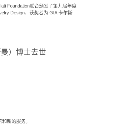
ellati Foundation联合颁发了第九届年度
 in Jewelry Design，获奖者为 GIA 卡尔斯
治·罗斯曼）博士去世
定报告和新的服务。