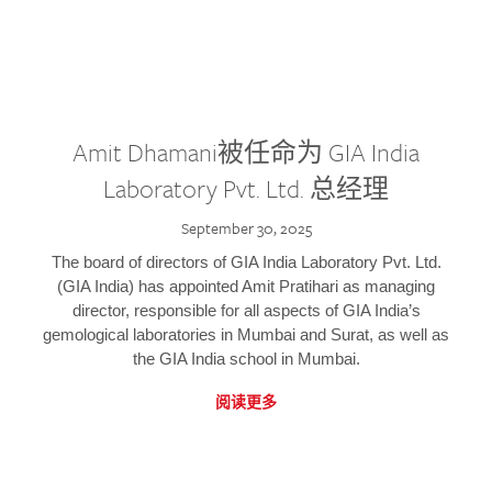
Amit Dhamani被任命为 GIA India
Laboratory Pvt. Ltd. 总经理
September 30, 2025
The board of directors of GIA India Laboratory Pvt. Ltd.
(GIA India) has appointed Amit Pratihari as managing
director, responsible for all aspects of GIA India’s
gemological laboratories in Mumbai and Surat, as well as
the GIA India school in Mumbai.
阅读更多