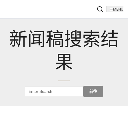
MENU
新闻稿搜索结
果
前往