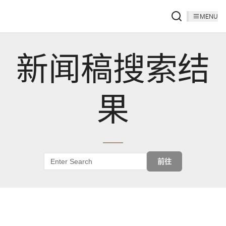
MENU
新闻稿搜索结
果
前往