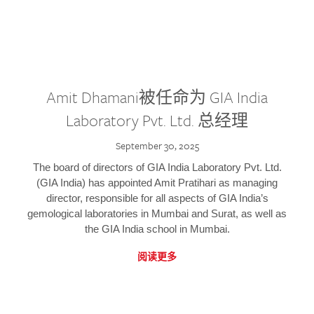
Amit Dhamani被任命为 GIA India
Laboratory Pvt. Ltd. 总经理
September 30, 2025
The board of directors of GIA India Laboratory Pvt. Ltd.
(GIA India) has appointed Amit Pratihari as managing
director, responsible for all aspects of GIA India’s
gemological laboratories in Mumbai and Surat, as well as
the GIA India school in Mumbai.
阅读更多