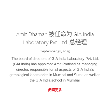
Amit Dhamani被任命为 GIA India
Laboratory Pvt. Ltd. 总经理
September 30, 2025
The board of directors of GIA India Laboratory Pvt. Ltd.
(GIA India) has appointed Amit Pratihari as managing
director, responsible for all aspects of GIA India’s
gemological laboratories in Mumbai and Surat, as well as
the GIA India school in Mumbai.
阅读更多