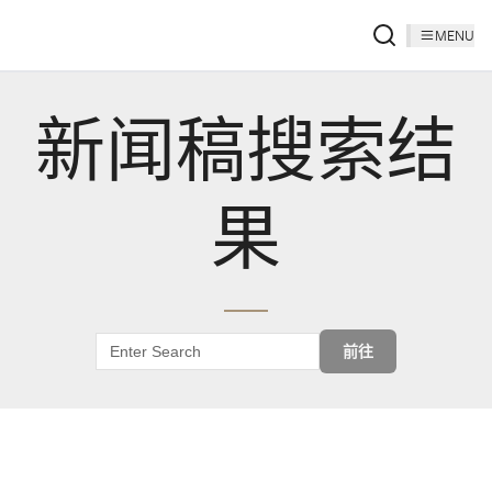
MENU
新闻稿搜索结
果
前往