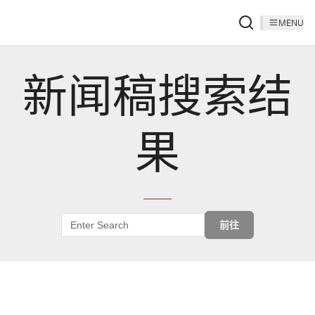
MENU
新闻稿搜索结
果
前往