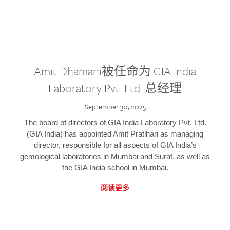
Amit Dhamani被任命为 GIA India
Laboratory Pvt. Ltd. 总经理
September 30, 2025
The board of directors of GIA India Laboratory Pvt. Ltd.
(GIA India) has appointed Amit Pratihari as managing
director, responsible for all aspects of GIA India’s
gemological laboratories in Mumbai and Surat, as well as
the GIA India school in Mumbai.
阅读更多