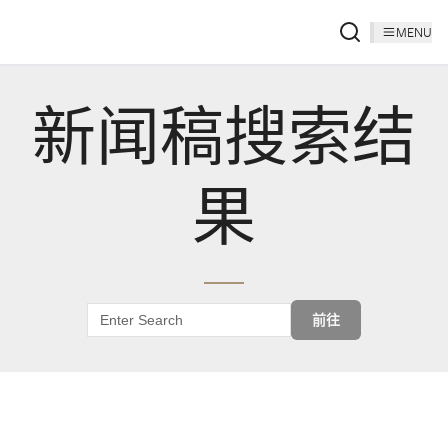
MENU
新闻稿搜索结
果
前往