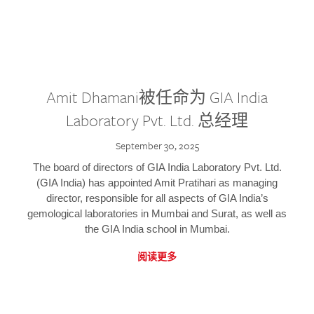
Amit Dhamani被任命为 GIA India
Laboratory Pvt. Ltd. 总经理
September 30, 2025
The board of directors of GIA India Laboratory Pvt. Ltd.
(GIA India) has appointed Amit Pratihari as managing
director, responsible for all aspects of GIA India’s
gemological laboratories in Mumbai and Surat, as well as
the GIA India school in Mumbai.
阅读更多