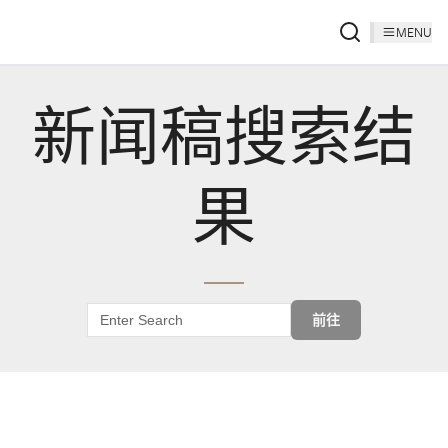
MENU
新闻稿搜索结
果
前往