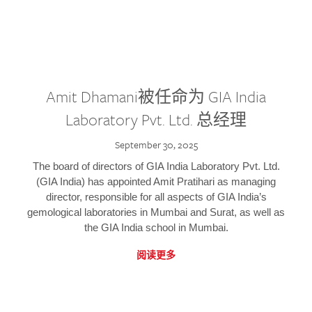
Amit Dhamani被任命为 GIA India
Laboratory Pvt. Ltd. 总经理
September 30, 2025
The board of directors of GIA India Laboratory Pvt. Ltd.
(GIA India) has appointed Amit Pratihari as managing
director, responsible for all aspects of GIA India’s
gemological laboratories in Mumbai and Surat, as well as
the GIA India school in Mumbai.
阅读更多