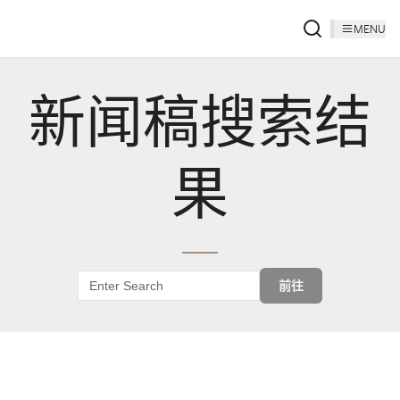
MENU
新闻稿搜索结
果
前往