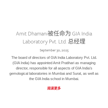
Amit Dhamani被任命为 GIA India
Laboratory Pvt. Ltd. 总经理
September 30, 2025
The board of directors of GIA India Laboratory Pvt. Ltd.
(GIA India) has appointed Amit Pratihari as managing
director, responsible for all aspects of GIA India’s
gemological laboratories in Mumbai and Surat, as well as
the GIA India school in Mumbai.
阅读更多