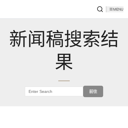
MENU
新闻稿搜索结
果
前往