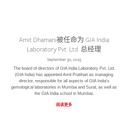
Amit Dhamani被任命为 GIA India
Laboratory Pvt. Ltd. 总经理
September 30, 2025
The board of directors of GIA India Laboratory Pvt. Ltd.
(GIA India) has appointed Amit Pratihari as managing
director, responsible for all aspects of GIA India’s
gemological laboratories in Mumbai and Surat, as well as
the GIA India school in Mumbai.
阅读更多