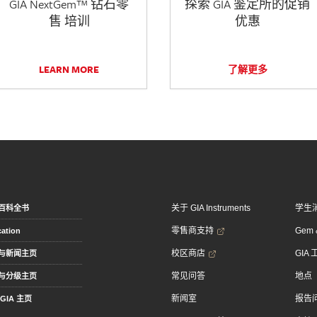
GIA NextGem™ 钻石零
探索 GIA 鉴定所的促销
售 培训
优惠
LEARN MORE
了解更多
关于 GIA Instruments
学生
百科全书
零售商支持
Gem &
ation
校区商店
GIA
与新闻主页
常见问答
地点
与分级主页
新闻室
报告
GIA 主页