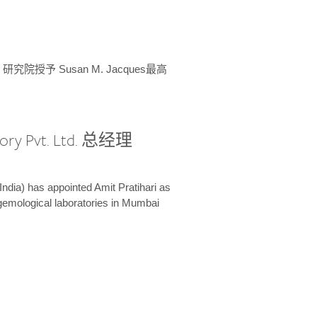
授予 Susan M. Jacques最高
ory Pvt. Ltd. 总经理
India) has appointed Amit Pratihari as
 gemological laboratories in Mumbai