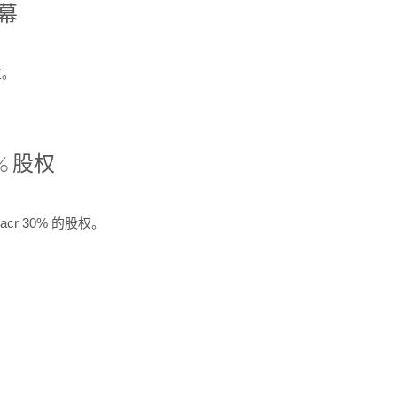
开幕
生。
% 股权
cr 30% 的股权。