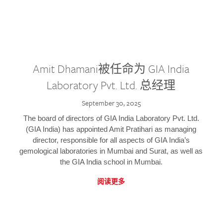
Amit Dhamani被任命为 GIA India
Laboratory Pvt. Ltd. 总经理
September 30, 2025
The board of directors of GIA India Laboratory Pvt. Ltd.
(GIA India) has appointed Amit Pratihari as managing
director, responsible for all aspects of GIA India’s
gemological laboratories in Mumbai and Surat, as well as
the GIA India school in Mumbai.
阅读更多