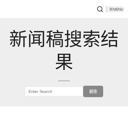
MENU
新闻稿搜索结
果
前往