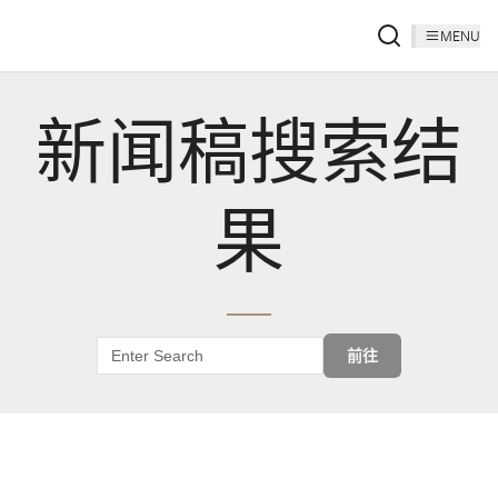
MENU
新闻稿搜索结
果
前往