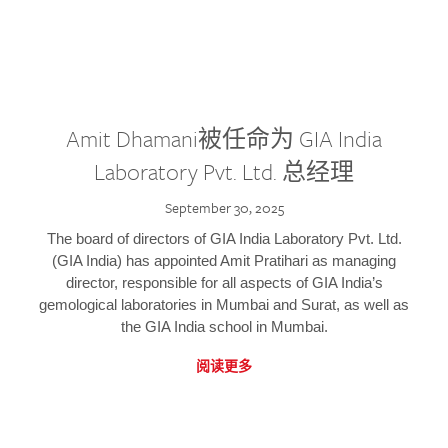
Amit Dhamani被任命为 GIA India
Laboratory Pvt. Ltd. 总经理
September 30, 2025
The board of directors of GIA India Laboratory Pvt. Ltd.
(GIA India) has appointed Amit Pratihari as managing
director, responsible for all aspects of GIA India’s
gemological laboratories in Mumbai and Surat, as well as
the GIA India school in Mumbai.
阅读更多