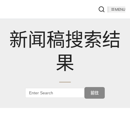
MENU
新闻稿搜索结
果
前往