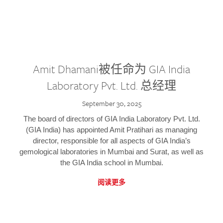
Amit Dhamani被任命为 GIA India
Laboratory Pvt. Ltd. 总经理
September 30, 2025
The board of directors of GIA India Laboratory Pvt. Ltd.
(GIA India) has appointed Amit Pratihari as managing
director, responsible for all aspects of GIA India’s
gemological laboratories in Mumbai and Surat, as well as
the GIA India school in Mumbai.
阅读更多