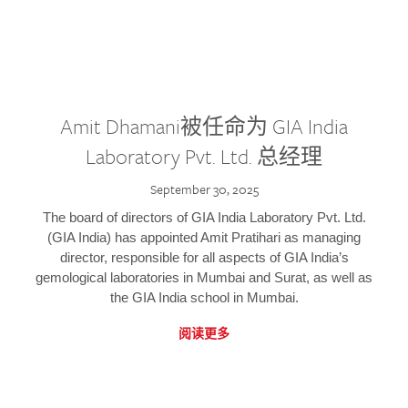
Amit Dhamani被任命为 GIA India
Laboratory Pvt. Ltd. 总经理
September 30, 2025
The board of directors of GIA India Laboratory Pvt. Ltd.
(GIA India) has appointed Amit Pratihari as managing
director, responsible for all aspects of GIA India’s
gemological laboratories in Mumbai and Surat, as well as
the GIA India school in Mumbai.
阅读更多