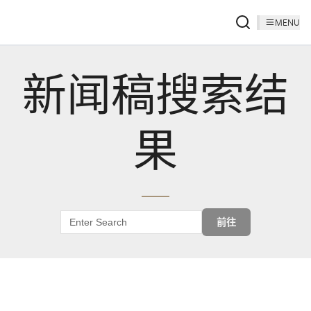
MENU
新闻稿搜索结
果
前往