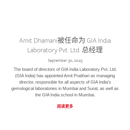
Amit Dhamani被任命为 GIA India
Laboratory Pvt. Ltd. 总经理
September 30, 2025
The board of directors of GIA India Laboratory Pvt. Ltd.
(GIA India) has appointed Amit Pratihari as managing
director, responsible for all aspects of GIA India’s
gemological laboratories in Mumbai and Surat, as well as
the GIA India school in Mumbai.
阅读更多