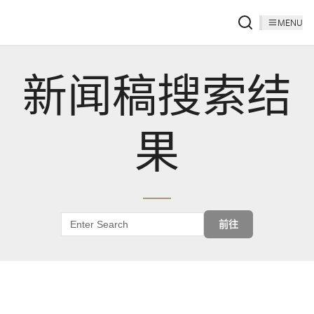
MENU
新闻稿搜索结
果
前往