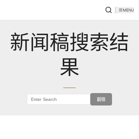
MENU
新闻稿搜索结
果
前往