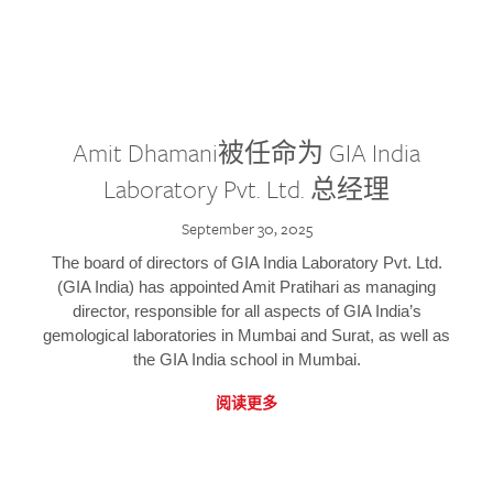
Amit Dhamani被任命为 GIA India
Laboratory Pvt. Ltd. 总经理
September 30, 2025
The board of directors of GIA India Laboratory Pvt. Ltd.
(GIA India) has appointed Amit Pratihari as managing
director, responsible for all aspects of GIA India’s
gemological laboratories in Mumbai and Surat, as well as
the GIA India school in Mumbai.
阅读更多