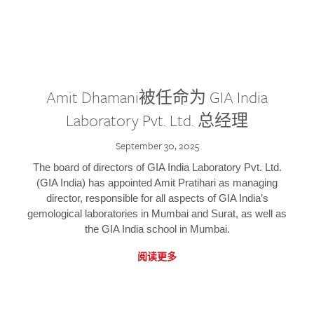
Amit Dhamani被任命为 GIA India
Laboratory Pvt. Ltd. 总经理
September 30, 2025
The board of directors of GIA India Laboratory Pvt. Ltd.
(GIA India) has appointed Amit Pratihari as managing
director, responsible for all aspects of GIA India’s
gemological laboratories in Mumbai and Surat, as well as
the GIA India school in Mumbai.
阅读更多