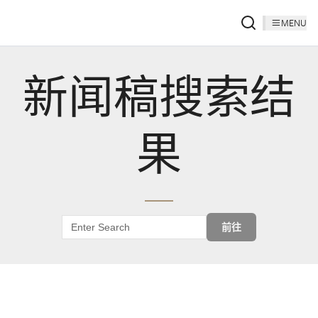
MENU
新闻稿搜索结
果
前往