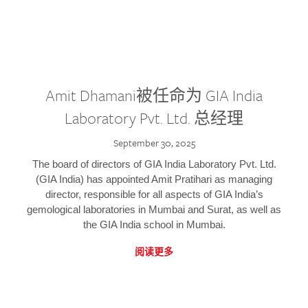
Amit Dhamani被任命为 GIA India
Laboratory Pvt. Ltd. 总经理
September 30, 2025
The board of directors of GIA India Laboratory Pvt. Ltd.
(GIA India) has appointed Amit Pratihari as managing
director, responsible for all aspects of GIA India’s
gemological laboratories in Mumbai and Surat, as well as
the GIA India school in Mumbai.
阅读更多