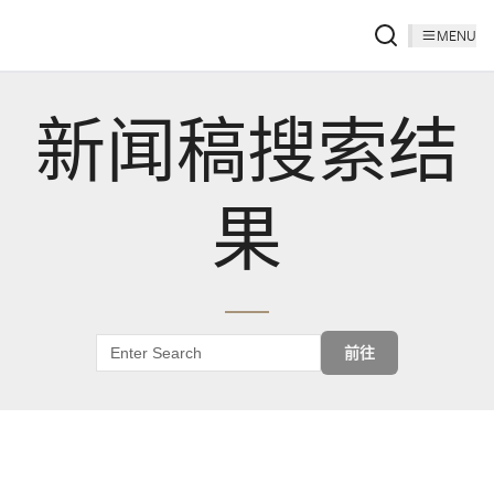
MENU
新闻稿搜索结
果
前往