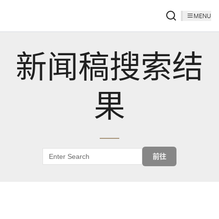
MENU
新闻稿搜索结
果
前往