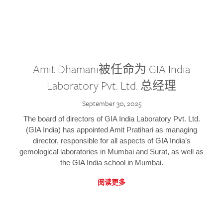
Amit Dhamani被任命为 GIA India
Laboratory Pvt. Ltd. 总经理
September 30, 2025
The board of directors of GIA India Laboratory Pvt. Ltd.
(GIA India) has appointed Amit Pratihari as managing
director, responsible for all aspects of GIA India’s
gemological laboratories in Mumbai and Surat, as well as
the GIA India school in Mumbai.
阅读更多