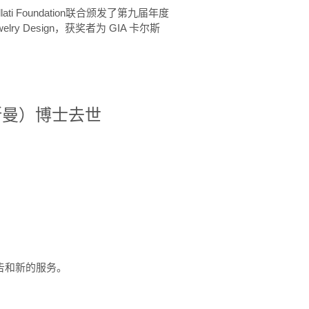
ellati Foundation联合颁发了第九届年度
 in Jewelry Design，获奖者为 GIA 卡尔斯
治·罗斯曼）博士去世
定报告和新的服务。