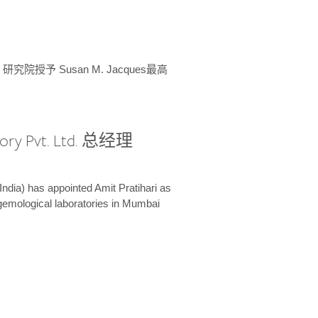
授予 Susan M. Jacques最高
ory Pvt. Ltd. 总经理
India) has appointed Amit Pratihari as
 gemological laboratories in Mumbai