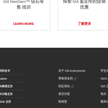
GIA NextGem™ 钻石零
探索 GIA 鉴定所的促销
售 培训
优惠
LEARN MORE
了解更多
关于 GIA Instruments
学生
百科全书
零售商支持
Gem &
ation
校区商店
GIA
与新闻主页
常见问答
地点
与分级主页
新闻室
报告
GIA 主页