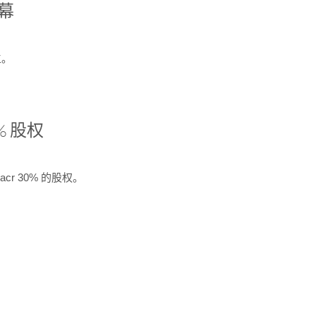
开幕
生。
% 股权
cr 30% 的股权。